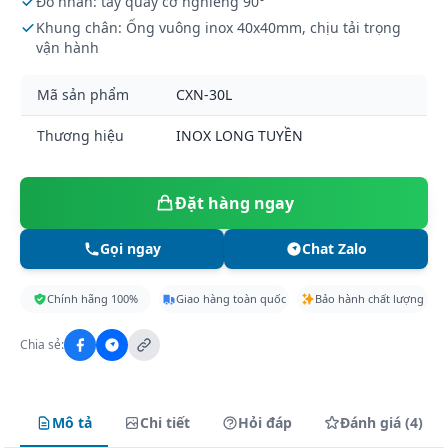
Đổ nhân: tay quay cơ nghiêng 90°
Khung chân: Ống vuông inox 40x40mm, chịu tải trọng
vận hành
Mã sản phẩm
CXN-30L
Thương hiệu
INOX LONG TUYỀN
Đặt hàng ngay
Gọi ngay
Chat Zalo
Chính hãng 100%
Giao hàng toàn quốc
Bảo hành chất lượng
Chia sẻ:
Mô tả
Chi tiết
Hỏi đáp
Đánh giá (4)