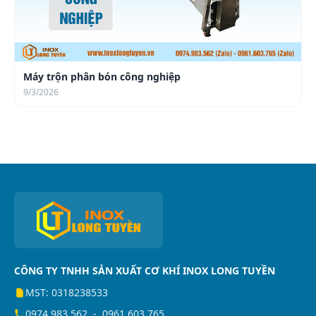
Máy trộn phân bón công nghiệp
9/3/2026
CÔNG TY TNHH SẢN XUẤT CƠ KHÍ INOX LONG TUYỀN
MST: 0318238533
0974.983.562
-
0961.603.765