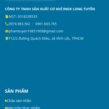
CÔNG TY TNHH SẢN XUẤT CƠ KHÍ INOX LONG TUYỀN
MST: 0318238533
0974.983.562
-
0961.603.765
phamtuyen19851909@gmail.com
F12/2 đường Quách Điêu, xã Vĩnh Lộc, TPHCM
SẢN PHẨM
Chảo xào nhân
Máy trộn thực phẩm