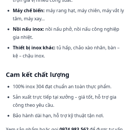
trộn gia vị nhiều công suất.
Máy chế biến:
máy rang hạt, máy chiên, máy vắt ly
tâm, máy xay...
Nồi nấu inox:
nồi nấu phở, nồi nấu công nghiệp
gia nhiệt.
Thiết bị inox khác:
tủ hấp, chảo xào nhân, bàn –
kệ – chậu inox.
Cam kết chất lượng
100% inox 304 đạt chuẩn an toàn thực phẩm.
Sản xuất trực tiếp tại xưởng – giá tốt, hỗ trợ gia
công theo yêu cầu.
Bảo hành dài hạn, hỗ trợ kỹ thuật tận nơi.
Xem sản phẩm hoặc gọi
0974.983.562
để được tư vấn