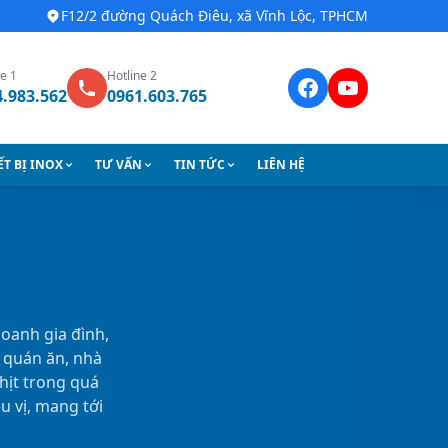
F12/2 đường Quách Điêu, xã Vĩnh Lộc, TPHCM
ne 1
Hotline 2
4.983.562
0961.603.765
ẾT BỊ INOX
TƯ VẤN
TIN TỨC
LIÊN HỆ
doanh gia đình,
 quán ăn, nhà
thịt trong quá
u vị, mang tới