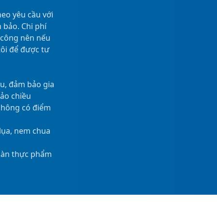
eo yêu cầu với
 bảo. Chi phí
a công nên nếu
tôi để được tư
ều, đảm bảo gia
đảo chiều
 không có điểm
 lụa, nem chua
toàn thực phẩm