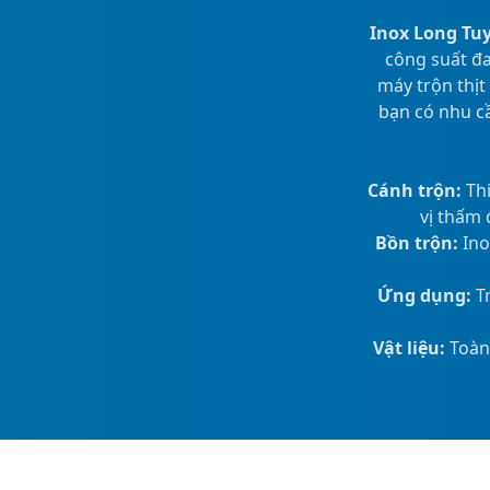
Inox Long Tu
công suất đa
máy trộn thịt
bạn có nhu cầ
Cánh trộn:
Thi
vị thấm 
Bồn trộn:
Ino
Ứng dụng:
Tr
Vật liệu:
Toàn 