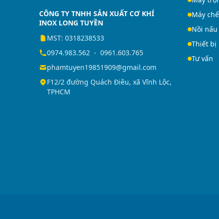
CÔNG TY TNHH SẢN XUẤT CƠ KHÍ
Máy chế
INOX LONG TUYỀN
Nồi nấu
MST: 0318238533
Thiết bị
0974.983.562
-
0961.603.765
Tư vấn
phamtuyen19851909@gmail.com
F12/2 đường Quách Điêu, xã Vĩnh Lộc,
TPHCM