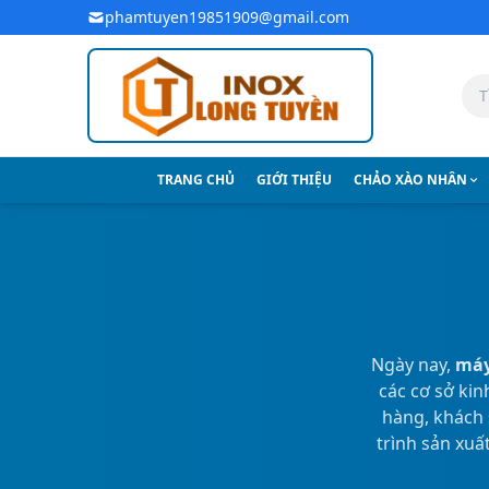
Bỏ qua đến nội dung chính
phamtuyen19851909@gmail.com
TRANG CHỦ
GIỚI THIỆU
CHẢO XÀO NHÂN
Ngày nay,
máy
các cơ sở ki
hàng, khách s
trình sản xuấ