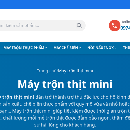
Hotli
097
MÁY TRỘN THỰC PHẨM
MÁY CHẾ BIẾN
NỒI NẤU INOX
THI
Trang chủ
/
Máy trộn thịt mini
Máy trộn thịt mini
 trộn thịt mini
dần trở thành trợ thủ đắc lực cho hộ kinh 
nh sản xuất, chế biến thực phẩm với quy mô vừa và nhỏ hoặc
ạn... Máy trộn thịt mini giúp tiết kiệm được thời gian trộn 
t, chất lượng mỗi mẻ trộn thịt được đảm bảo ngon, thấm đề
sự hài lòng cho khách hàng.