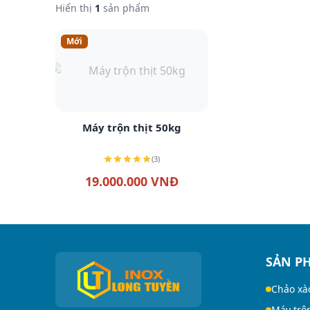
Hiển thị
1
sản phẩm
Mới
Xem chi tiết
Máy trộn thịt 50kg
(3)
19.000.000 VNĐ
SẢN P
Chảo xà
Máy trộ