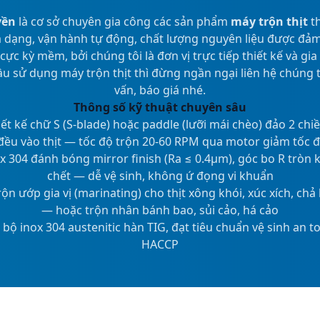
yền
là cơ sở chuyên gia công các sản phẩm
máy trộn thịt
th
 dạng, vận hành tự động, chất lượng nguyên liệu được đảm
 cực kỳ mềm, bởi chúng tôi là đơn vị trực tiếp thiết kế và gi
u sử dụng máy trộn thịt thì đừng ngần ngại liên hệ chúng 
vấn, báo giá nhé.
Thông số kỹ thuật chuyên sâu
ết kế chữ S (S-blade) hoặc paddle (lưỡi mái chèo) đảo 2 chi
đều vào thịt — tốc độ trộn 20-60 RPM qua motor giảm tốc 
x 304 đánh bóng mirror finish (Ra ≤ 0.4μm), góc bo R tròn
chết — dễ vệ sinh, không ứ đọng vi khuẩn
ộn ướp gia vị (marinating) cho thịt xông khói, xúc xích, chả
— hoặc trộn nhân bánh bao, sủi cảo, há cảo
bộ inox 304 austenitic hàn TIG, đạt tiêu chuẩn vệ sinh an 
HACCP