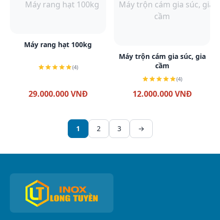
Xem chi tiết
Máy rang hạt 100kg
Xem chi tiết
Máy trộn cám gia súc, gia
cầm
(4)
(4)
29.000.000 VNĐ
12.000.000 VNĐ
1
2
3
→