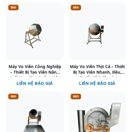
Mới
Mới
Xem chi tiết
Xem chi tiết
Máy Vo Viên Công Nghiệp
Máy Vo Viên Thịt Cá – Thiết
– Thiết Bị Tạo Viên Năng
Bị Tạo Viên Nhanh, Đều,
Suất Cao Cho Xưởng Sản
Chuẩn Kích Thước
LIÊN HỆ BÁO GIÁ
Xuất
LIÊN HỆ BÁO GIÁ
Mới
Mới