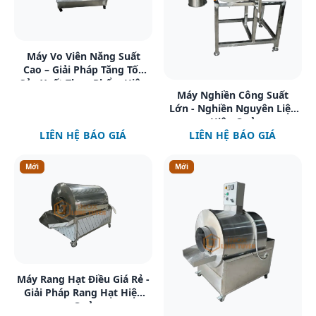
Xem chi tiết
Máy Vo Viên Năng Suất
Cao – Giải Pháp Tăng Tốc
Sản Xuất Thực Phẩm Hiệu
Xem chi tiết
Máy Nghiền Công Suất
Quả
Lớn - Nghiền Nguyên Liệu
Hiệu Quả
LIÊN HỆ BÁO GIÁ
LIÊN HỆ BÁO GIÁ
Mới
Mới
Xem chi tiết
Máy Rang Hạt Điều Giá Rẻ -
Giải Pháp Rang Hạt Hiệu
Quả