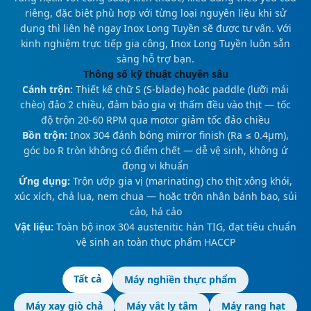
riêng, đặc biệt phù hợp với từng loại nguyên liệu khi sử
dụng thì liên hệ ngay Inox Long Tuyền sẽ được tư vấn. Với
kinh nghiệm trực tiếp gia công, Inox Long Tuyền luôn sẵn
sàng hỗ trợ bạn.
Thông số kỹ thuật chuyên sâu
Cánh trộn:
Thiết kế chữ S (S-blade) hoặc paddle (lưỡi mái
chèo) đảo 2 chiều, đảm bảo gia vị thấm đều vào thịt — tốc
độ trộn 20-60 RPM qua motor giảm tốc đảo chiều
Bồn trộn:
Inox 304 đánh bóng mirror finish (Ra ≤ 0.4μm),
góc bo R tròn không có điểm chết — dễ vệ sinh, không ứ
đọng vi khuẩn
Ứng dụng:
Trộn ướp gia vị (marinating) cho thịt xông khói,
xúc xích, chả lụa, nem chua — hoặc trộn nhân bánh bao, sủi
cảo, há cảo
Vật liệu:
Toàn bộ inox 304 austenitic hàn TIG, đạt tiêu chuẩn
vệ sinh an toàn thực phẩm HACCP
Tất cả
Máy nghiền thực phẩm
Máy xay giò chả
Máy vắt ly tâm
Máy rang hạt