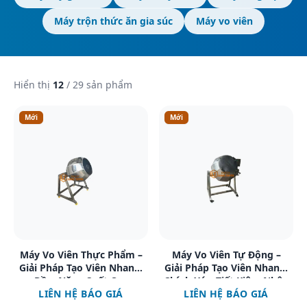
Máy trộn thức ăn gia súc
Máy vo viên
Hiển thị
12
/ 29 sản phẩm
Mới
Mới
Xem chi tiết
Xem chi tiết
Máy Vo Viên Thực Phẩm –
Máy Vo Viên Tự Động –
Giải Pháp Tạo Viên Nhanh,
Giải Pháp Tạo Viên Nhanh,
Đều, Năng Suất Cao
Chính Xác, Tiết Kiệm Nhân
LIÊN HỆ BÁO GIÁ
LIÊN HỆ BÁO GIÁ
Công