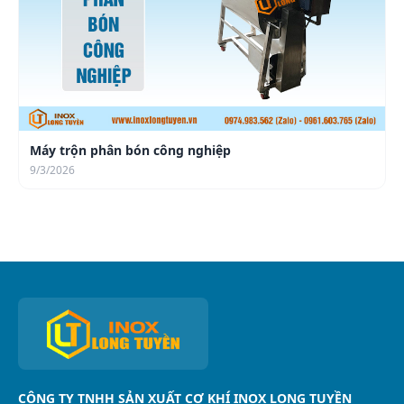
Máy trộn phân bón công nghiệp
9/3/2026
CÔNG TY TNHH SẢN XUẤT CƠ KHÍ INOX LONG TUYỀN