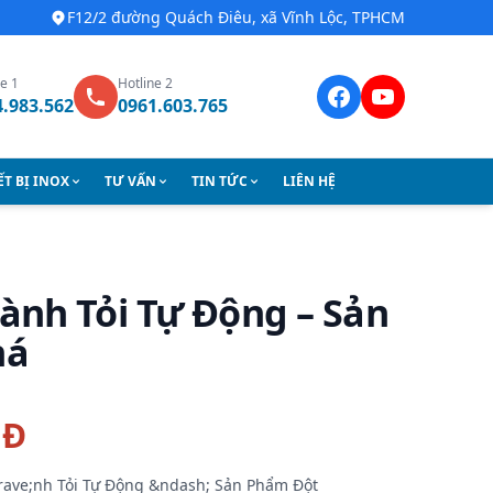
F12/2 đường Quách Điêu, xã Vĩnh Lộc, TPHCM
ne 1
Hotline 2
4.983.562
0961.603.765
ẾT BỊ INOX
TƯ VẤN
TIN TỨC
LIÊN HỆ
ành Tỏi Tự Động – Sản
há
NĐ
rave;nh Tỏi Tự Động &ndash; Sản Phẩm Đột