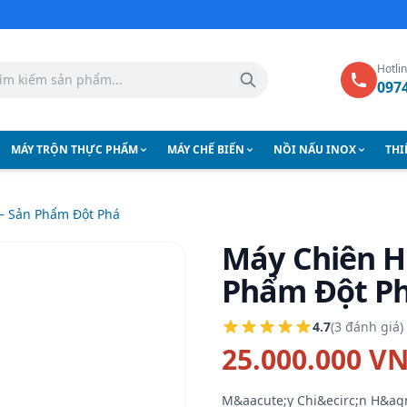
Hotli
097
MÁY TRỘN THỰC PHẨM
MÁY CHẾ BIẾN
NỒI NẤU INOX
THI
– Sản Phẩm Đột Phá
Máy Chiên H
Phẩm Đột P
4.7
(3 đánh giá)
25.000.000 V
M&aacute;y Chi&ecirc;n H&ag