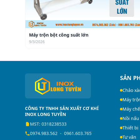
Máy trộn bột công suất lớn
9/3/2026
SẢN P
Chảo xà
Máy trộ
CÔNG TY TNHH SẢN XUẤT CƠ KHÍ
Máy chế
INOX LONG TUYỀN
Nồi nấu
MST: 0318238533
Thiết bị
0974.983.562
-
0961.603.765
Tư vấn