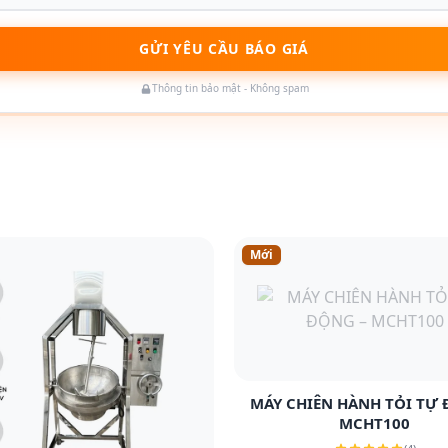
GỬI YÊU CẦU BÁO GIÁ
Thông tin bảo mật - Không spam
Mới
Xem chi tiết
MÁY CHIÊN HÀNH TỎI TỰ 
MCHT100