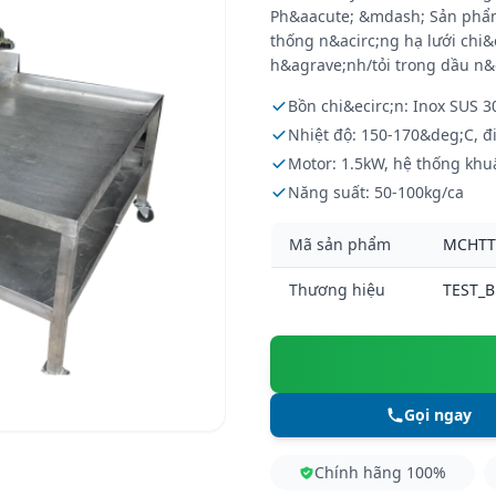
Ph&aacute; &mdash; Sản phẩm
thống n&acirc;ng hạ lưới chi&
h&agrave;nh/tỏi trong dầu n&o
Bồn chi&ecirc;n: Inox SUS 
Nhiệt độ: 150-170&deg;C, 
Motor: 1.5kW, hệ thống khu
Năng suất: 50-100kg/ca
Mã sản phẩm
MCHT
Thương hiệu
TEST_
Gọi ngay
Chính hãng 100%