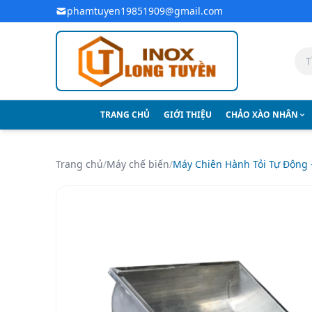
Bỏ qua đến nội dung chính
phamtuyen19851909@gmail.com
TRANG CHỦ
GIỚI THIỆU
CHẢO XÀO NHÂN
Trang chủ
/
Máy chế biến
/
Máy Chiên Hành Tỏi Tự Động 