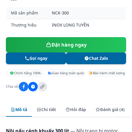
Mã sản phẩm
NCK-300
Thương hiệu
INOX LONG TUYỀN
Đặt hàng ngay
Gọi ngay
Chat Zalo
Chính hãng 100%
Giao hàng toàn quốc
Bảo hành chất lượng
Chia sẻ:
Mô tả
Chi tiết
Hỏi đáp
Đánh giá (4)
Nồi nấu cánh khuấy 300 lít
— Nồi trang bị motor