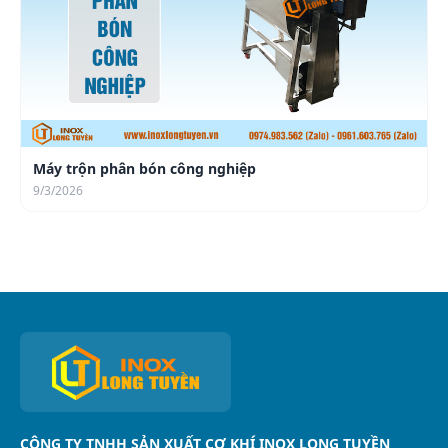
Máy trộn phân bón công nghiệp
9/3/2026
CÔNG TY TNHH SẢN XUẤT CƠ KHÍ INOX LONG TUYỀN