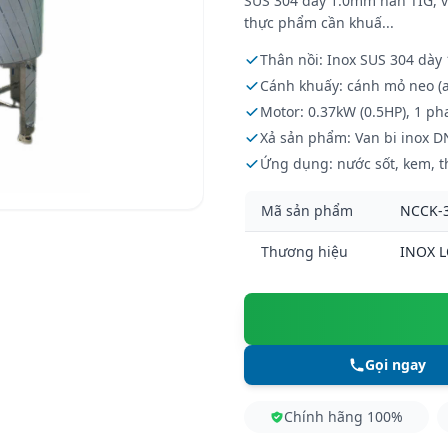
SUS 304 dày 1.0mm hàn TIG, v
thực phẩm cần khuấ...
Thân nồi: Inox SUS 304 dày 
Cánh khuấy: cánh mỏ neo (a
Motor: 0.37kW (0.5HP), 1 ph
Xả sản phẩm: Van bi inox D
Ứng dụng: nước sốt, kem, 
Mã sản phẩm
NCCK-
Thương hiệu
INOX 
Gọi ngay
Chính hãng 100%