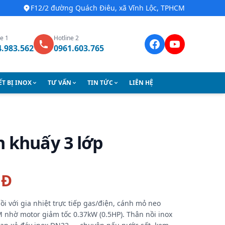
F12/2 đường Quách Điêu, xã Vĩnh Lộc, TPHCM
ne 1
Hotline 2
4.983.562
0961.603.765
ẾT BỊ INOX
TƯ VẤN
TIN TỨC
LIÊN HỆ
h khuấy 3 lớp
NĐ
i với gia nhiệt trực tiếp gas/điện, cánh mỏ neo
 nhờ motor giảm tốc 0.37kW (0.5HP). Thân nồi inox