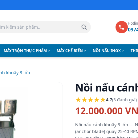
Hotli
097
MÁY TRỘN THỰC PHẨM
MÁY CHẾ BIẾN
NỒI NẤU INOX
THI
nh khuấy 3 lớp
Nồi nấu cán
4.7
(3 đánh giá)
12.000.000 V
Nồi nấu cánh khuấy 3 lớp — Nồ
(anchor blade) quay 25-40 RPM