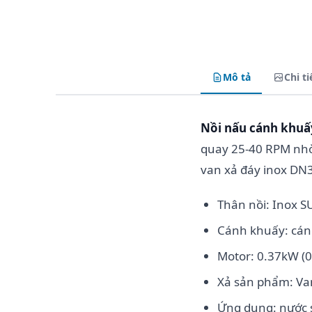
Mô tả
Chi ti
Nồi nấu cánh khuấ
quay 25-40 RPM nhờ
van xả đáy inox DN
Thân nồi: Inox S
Cánh khuấy: cánh
Motor: 0.37kW (0
Xả sản phẩm: Van
Ứng dụng: nước 