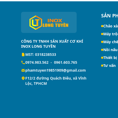
SẢN P
Chảo xà
Máy trộ
CÔNG TY TNHH SẢN XUẤT CƠ KHÍ
Máy chế
INOX LONG TUYỀN
Nồi nấu
MST: 0318238533
Thiết bị
0974.983.562
-
0961.603.765
Tư vấn
phamtuyen19851909@gmail.com
F12/2 đường Quách Điêu, xã Vĩnh
Lộc, TPHCM