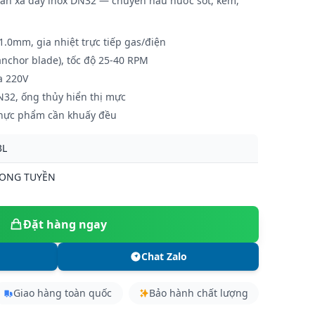
an xả đáy inox DN32 — chuyên nấu nước sốt, kem,
1.0mm, gia nhiệt trực tiếp gas/điện
nchor blade), tốc độ 25-40 RPM
a 220V
N32, ống thủy hiển thị mực
thực phẩm cần khuấy đều
3L
LONG TUYỀN
Đặt hàng ngay
Chat Zalo
Giao hàng toàn quốc
Bảo hành chất lượng