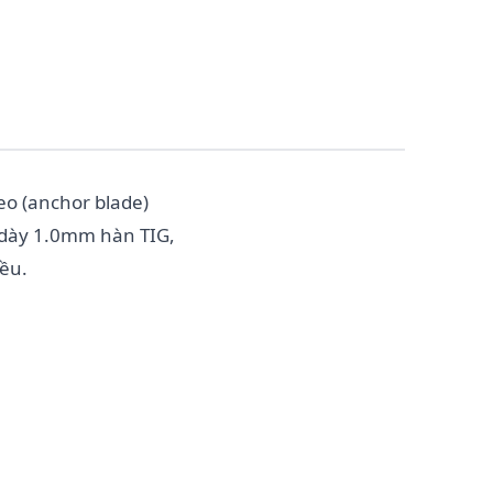
eo (anchor blade)
 dày 1.0mm hàn TIG,
ều.