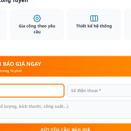
 Long Tuyền
Gia công theo yêu
Thiết kế hệ thống
cầu
 BÁO GIÁ NGAY
 trong 15 phút
GỬI YÊU CẦU BÁO GIÁ