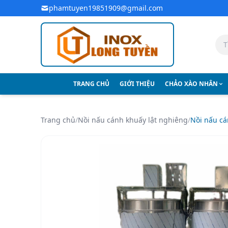
Bỏ qua đến nội dung chính
phamtuyen19851909@gmail.com
TRANG CHỦ
GIỚI THIỆU
CHẢO XÀO NHÂN
Trang chủ
/
Nồi nấu cánh khuấy lật nghiêng
/
Nồi nấu cá