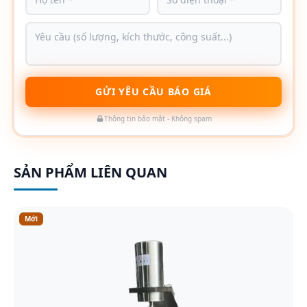
GỬI YÊU CẦU BÁO GIÁ
Thông tin bảo mật - Không spam
SẢN PHẨM LIÊN QUAN
Mới