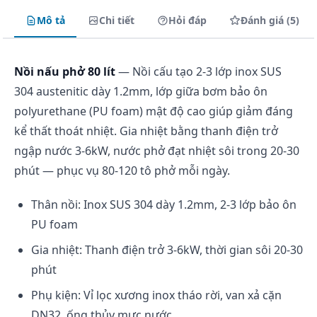
Mô tả
Chi tiết
Hỏi đáp
Đánh giá (5)
Nồi nấu phở 80 lít
— Nồi cấu tạo 2-3 lớp inox SUS
304 austenitic dày 1.2mm, lớp giữa bơm bảo ôn
polyurethane (PU foam) mật độ cao giúp giảm đáng
kể thất thoát nhiệt. Gia nhiệt bằng thanh điện trở
ngập nước 3-6kW, nước phở đạt nhiệt sôi trong 20-30
phút — phục vụ 80-120 tô phở mỗi ngày.
Thân nồi: Inox SUS 304 dày 1.2mm, 2-3 lớp bảo ôn
PU foam
Gia nhiệt: Thanh điện trở 3-6kW, thời gian sôi 20-30
phút
Phụ kiện: Vỉ lọc xương inox tháo rời, van xả cặn
DN32, ống thủy mực nước