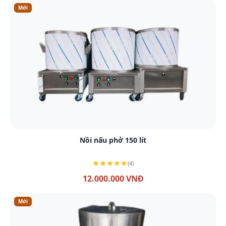
Mới
Xem chi tiết
Nồi nấu phở 150 lít
(4)
12.000.000 VNĐ
Mới