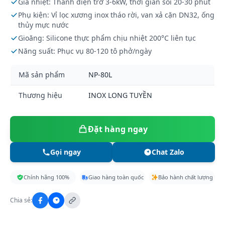
Gia nhiệt: Thanh điện trở 3-6kW, thời gian sôi 20-30 phút
Phụ kiện: Vỉ lọc xương inox tháo rời, van xả cặn DN32, ống
thủy mực nước
Gioăng: Silicone thực phẩm chịu nhiệt 200°C liên tục
Năng suất: Phục vụ 80-120 tô phở/ngày
Mã sản phẩm
NP-80L
Thương hiệu
INOX LONG TUYỀN
Đặt hàng ngay
Gọi ngay
Chat Zalo
Chính hãng 100%
Giao hàng toàn quốc
Bảo hành chất lượng
Chia sẻ: