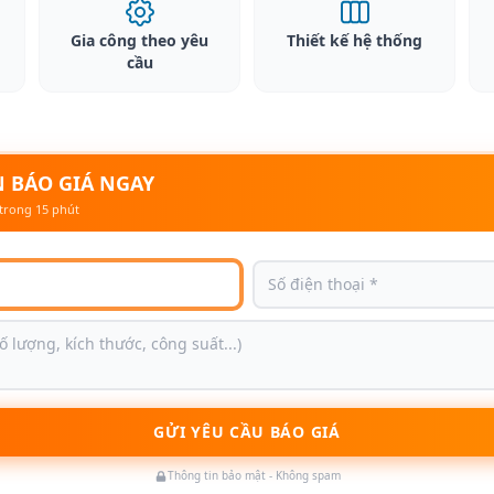
Gia công theo yêu
Thiết kế hệ thống
cầu
 BÁO GIÁ NGAY
trong 15 phút
GỬI YÊU CẦU BÁO GIÁ
Thông tin bảo mật - Không spam