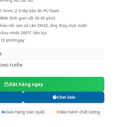
không sủi cục bộ.
 1.5mm, 2-3 lớp bảo ôn PU foam
-9kW, thời gian sôi 30-45 phút
 tháo rời, van xả cặn DN32, ống thủy mực nước
chịu nhiệt 200°C liên tục
 tô phở/ngày
L
LONG TUYỀN
Đặt hàng ngay
Chat Zalo
Giao hàng toàn quốc
Bảo hành chất lượng