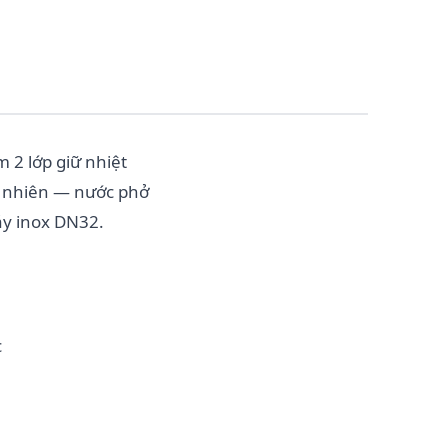
 2 lớp giữ nhiệt
ự nhiên — nước phở
đáy inox DN32.
c