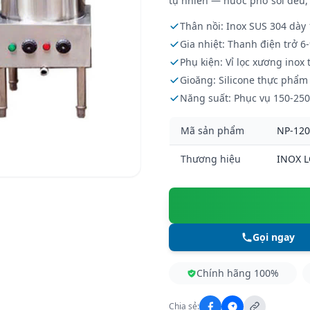
tự nhiên — nước phở sôi đều, 
Thân nồi: Inox SUS 304 dày
Gia nhiệt: Thanh điện trở 6
Phụ kiện: Vỉ lọc xương inox
Gioăng: Silicone thực phẩm 
Năng suất: Phục vụ 150-250
Mã sản phẩm
NP-120
Thương hiệu
INOX 
Gọi ngay
Chính hãng 100%
Chia sẻ: