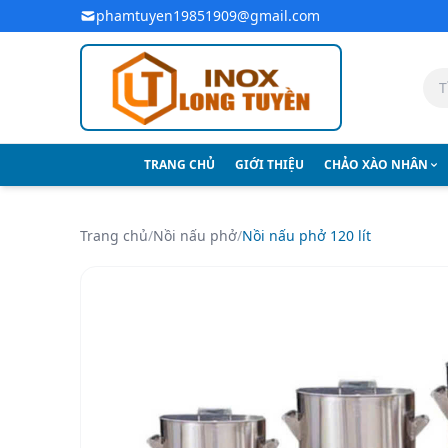
Bỏ qua đến nội dung chính
phamtuyen19851909@gmail.com
TRANG CHỦ
GIỚI THIỆU
CHẢO XÀO NHÂN
Trang chủ
/
Nồi nấu phở
/
Nồi nấu phở 120 lít