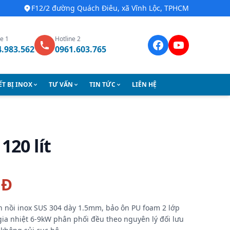
F12/2 đường Quách Điêu, xã Vĩnh Lộc, TPHCM
ne 1
Hotline 2
4.983.562
0961.603.765
ẾT BỊ INOX
TƯ VẤN
TIN TỨC
LIÊN HỆ
120 lít
NĐ
n nồi inox SUS 304 dày 1.5mm, bảo ôn PU foam 2 lớp
gia nhiệt 6-9kW phân phối đều theo nguyên lý đối lưu