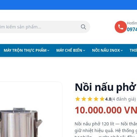
Hotli
097
MÁY TRỘN THỰC PHẨM
MÁY CHẾ BIẾN
NỒI NẤU INOX
THI
Nồi nấu phở 
4.8
(4 đánh giá)
10.000.000 V
Nồi nấu phở 120 lít — Nồi thâ
giữ nhiệt hiệu quả. Hệ thống 