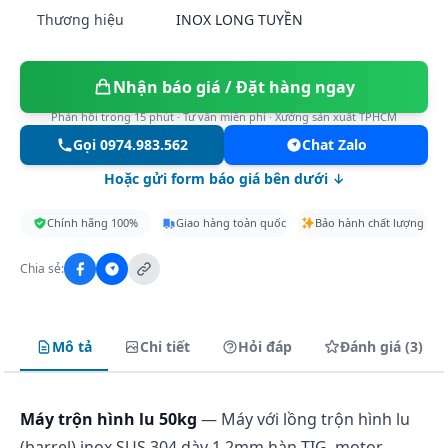
Thương hiệu
INOX LONG TUYỀN
Nhận báo giá / Đặt hàng ngay
Phản hồi trong 15 phút · Tư vấn miễn phí · Xưởng sản xuất TPHCM
Gọi 0974.983.562
Chat Zalo
Hoặc gửi form báo giá bên dưới ↓
Chính hãng 100%
Giao hàng toàn quốc
Bảo hành chất lượng
Chia sẻ:
Mô tả
Chi tiết
Hỏi đáp
Đánh giá (3)
Máy trộn hình lu 50kg
— Máy với lồng trộn hình lu
(barrel) inox SUS 304 dày 1.2mm hàn TIG, motor