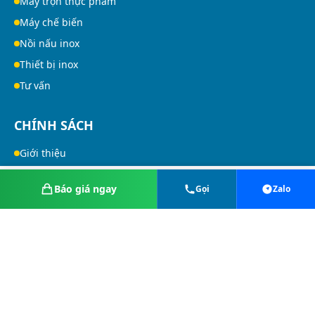
Máy trộn thực phẩm
Máy chế biến
Nồi nấu inox
Thiết bị inox
Tư vấn
CHÍNH SÁCH
Giới thiệu
Tin tức
Báo giá ngay
Gọi
Zalo
Chính sách đổi trả
Zalo
Gọi ngay
Hotline
Messenger
Quy định chung
Hình thức thanh toán
Vận chuyển & Giao nhận
Bảo vệ thông tin