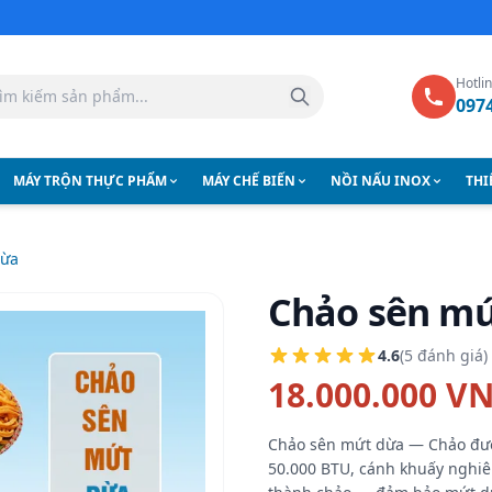
Hotli
097
MÁY TRỘN THỰC PHẨM
MÁY CHẾ BIẾN
NỒI NẤU INOX
THI
dừa
Chảo sên m
4.6
(5 đánh giá)
18.000.000 V
Chảo sên mứt dừa — Chảo được
50.000 BTU, cánh khuấy nghiê