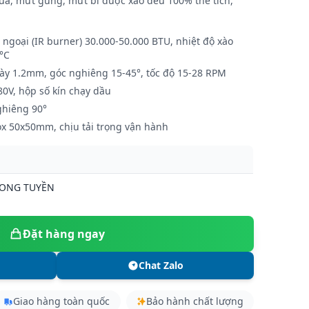
a, mứt gừng, mứt bí được xào đều 100% thể tích,
 ngoại (IR burner) 30.000-50.000 BTU, nhiệt độ xào
2°C
ày 1.2mm, góc nghiêng 15-45°, tốc độ 15-28 RPM
80V, hộp số kín chạy dầu
ghiêng 90°
x 50x50mm, chịu tải trọng vận hành
LONG TUYỀN
Đặt hàng ngay
Chat Zalo
Giao hàng toàn quốc
Bảo hành chất lượng