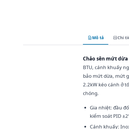
Mô tả
Chi ti
Chảo sên mứt dừa
BTU, cánh khuấy ng
bảo mứt dừa, mứt gừ
2.2kW kéo cánh ở tố
chóng.
Gia nhiệt: đầu đ
kiểm soát PID ±2
Cánh khuấy: Ino