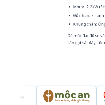
Motor: 2.2kW (3H
Đổ nhân: xi-lanh
Khung chân: Ống
Để mứt đạt độ se v
cần gạt sát đáy, tố