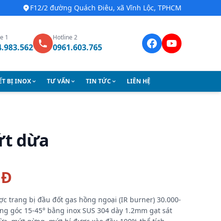
F12/2 đường Quách Điêu, xã Vĩnh Lộc, TPHCM
ne 1
Hotline 2
4.983.562
0961.603.765
ẾT BỊ INOX
TƯ VẤN
TIN TỨC
LIÊN HỆ
ứt dừa
NĐ
 trang bị đầu đốt gas hồng ngoại (IR burner) 30.000-
ng góc 15-45° bằng inox SUS 304 dày 1.2mm gạt sát