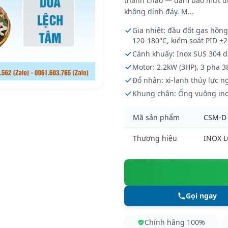
thành chảo — đảm bảo mứt dừ
không dính đáy. M...
Gia nhiệt: đầu đốt gas hồng
120-180°C, kiểm soát PID ±
Cánh khuấy: Inox SUS 304 d
Motor: 2.2kW (3HP), 3 pha 3
Đổ nhân: xi-lanh thủy lực n
Khung chân: Ống vuông ino
Mã sản phẩm
CSM-D
Thương hiệu
INOX 
Gọi ngay
Chính hãng 100%