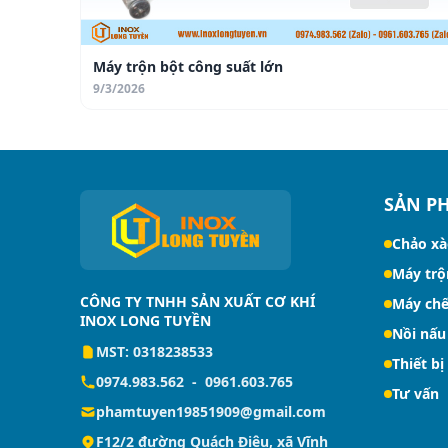
Máy trộn bột công suất lớn
9/3/2026
SẢN P
Chảo xà
Máy trộ
CÔNG TY TNHH SẢN XUẤT CƠ KHÍ
Máy chế
INOX LONG TUYỀN
Nồi nấu
MST: 0318238533
Thiết bị
0974.983.562
-
0961.603.765
Tư vấn
phamtuyen19851909@gmail.com
F12/2 đường Quách Điêu, xã Vĩnh