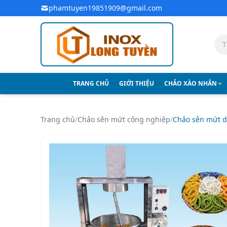
Bỏ qua đến nội dung chính
phamtuyen19851909@gmail.com
TRANG CHỦ
GIỚI THIỆU
CHẢO XÀO NHÂN
Trang chủ
/
Chảo sên mứt công nghiệp
/
Chảo sên mứt 