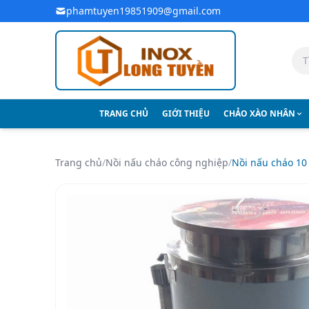
Bỏ qua đến nội dung chính
phamtuyen19851909@gmail.com
TRANG CHỦ
GIỚI THIỆU
CHẢO XÀO NHÂN
Trang chủ
/
Nồi nấu cháo công nghiệp
/
Nồi nấu cháo 10 