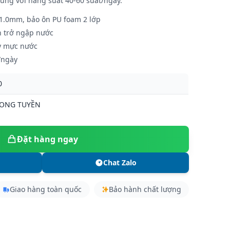
ùng với năng suất 40-60 suất/ngày.
 1.0mm, bảo ôn PU foam 2 lớp
n trở ngập nước
ủy mực nước
/ngày
0
LONG TUYỀN
Đặt hàng ngay
Chat Zalo
Giao hàng toàn quốc
Bảo hành chất lượng