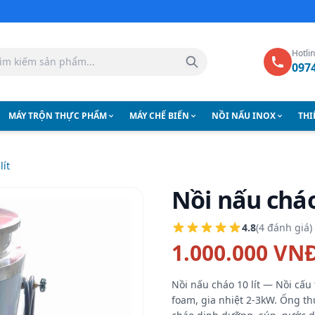
Hotli
097
MÁY TRỘN THỰC PHẨM
MÁY CHẾ BIẾN
NỒI NẤU INOX
THI
lít
Nồi nấu cháo 
4.8
(4 đánh giá)
1.000.000 VN
Nồi nấu cháo 10 lít — Nồi cấu
foam, gia nhiệt 2-3kW. Ống t