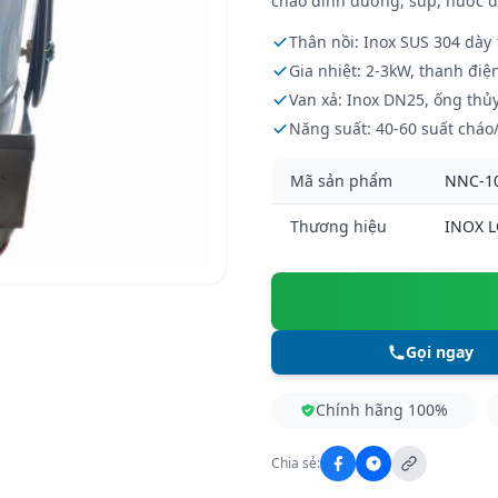
cháo dinh dưỡng, súp, nước d
Thân nồi: Inox SUS 304 dày
Gia nhiệt: 2-3kW, thanh điệ
Van xả: Inox DN25, ống th
Năng suất: 40-60 suất cháo
Mã sản phẩm
NNC-1
Thương hiệu
INOX 
Gọi ngay
Chính hãng 100%
Chia sẻ: