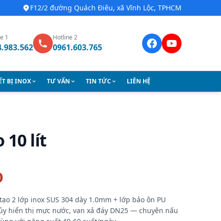
F12/2 đường Quách Điêu, xã Vĩnh Lộc, TPHCM
ne 1
Hotline 2
4.983.562
0961.603.765
ẾT BỊ INOX
TƯ VẤN
TIN TỨC
LIÊN HỆ
10 lít
Đ
 tạo 2 lớp inox SUS 304 dày 1.0mm + lớp bảo ôn PU
hủy hiển thị mực nước, van xả đáy DN25 — chuyên nấu