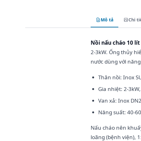
Mô tả
Chi ti
Nồi nấu cháo 10 lít
2-3kW. Ống thủy hi
nước dùng với năng 
Thân nồi: Inox S
Gia nhiệt: 2-3kW
Van xả: Inox DN
Năng suất: 40-6
Nấu cháo nên khuấy
loãng (bệnh viện), 1