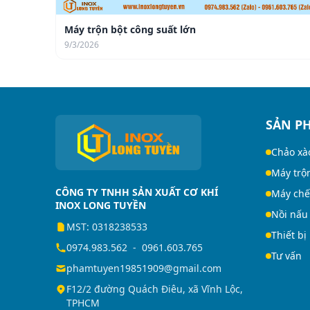
Máy trộn bột công suất lớn
9/3/2026
SẢN P
Chảo xà
Máy trộ
CÔNG TY TNHH SẢN XUẤT CƠ KHÍ
Máy chế
INOX LONG TUYỀN
Nồi nấu
MST: 0318238533
Thiết bị
0974.983.562
-
0961.603.765
Tư vấn
phamtuyen19851909@gmail.com
F12/2 đường Quách Điêu, xã Vĩnh Lộc,
TPHCM