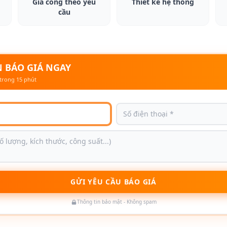
Gia công theo yêu
Thiết kế hệ thống
cầu
 BÁO GIÁ NGAY
trong 15 phút
GỬI YÊU CẦU BÁO GIÁ
Thông tin bảo mật - Không spam